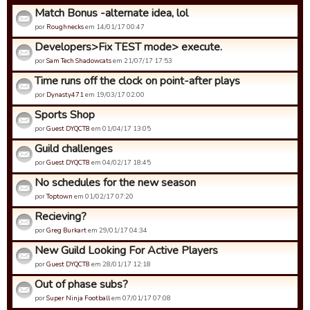
Match Bonus -alternate idea, lol
por
Roughnecks
em 14/01/17 00:47
Developers>Fix TEST mode> execute.
por
Sam Tech Shadowcats
em 21/07/17 17:53
Time runs off the clock on point-after plays
por
Dynasty471
em 19/03/17 02:00
Sports Shop
por
Guest DYQCT8
em 01/04/17 13:05
Guild challenges
por
Guest DYQCT8
em 04/02/17 18:45
No schedules for the new season
por
Toptown
em 01/02/17 07:20
Recieving?
por
Greg Burkart
em 29/01/17 04:34
New Guild Looking For Active Players
por
Guest DYQCT8
em 28/01/17 12:18
Out of phase subs?
por
Super Ninja Football
em 07/01/17 07:08