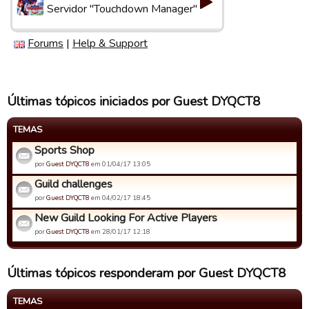
Servidor "Touchdown Manager"
Forums
|
Help & Support
Últimas tópicos iniciados por Guest DYQCT8
TEMAS
Sports Shop
por
Guest DYQCT8
em 01/04/17 13:05
Guild challenges
por
Guest DYQCT8
em 04/02/17 18:45
New Guild Looking For Active Players
por
Guest DYQCT8
em 28/01/17 12:18
Últimas tópicos responderam por Guest DYQCT8
TEMAS