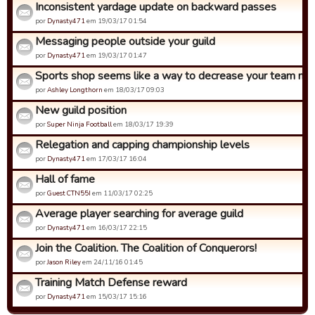
Inconsistent yardage update on backward passes
por
Dynasty471
em 19/03/17 01:54
Messaging people outside your guild
por
Dynasty471
em 19/03/17 01:47
Sports shop seems like a way to decrease your team not 
por
Ashley Longthorn
em 18/03/17 09:03
New guild position
por
Super Ninja Football
em 18/03/17 19:39
Relegation and capping championship levels
por
Dynasty471
em 17/03/17 16:04
Hall of fame
por
Guest CTN55I
em 11/03/17 02:25
Average player searching for average guild
por
Dynasty471
em 16/03/17 22:15
Join the Coalition. The Coalition of Conquerors!
por
Jason Riley
em 24/11/16 01:45
Training Match Defense reward
por
Dynasty471
em 15/03/17 15:16