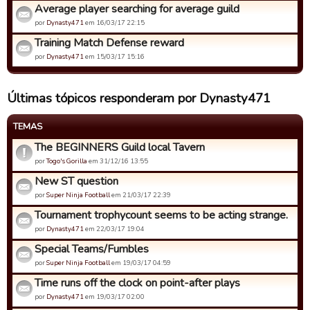
Average player searching for average guild
por
Dynasty471
em 16/03/17 22:15
Training Match Defense reward
por
Dynasty471
em 15/03/17 15:16
Últimas tópicos responderam por Dynasty471
TEMAS
The BEGINNERS Guild local Tavern
por
Togo's Gorilla
em 31/12/16 13:55
New ST question
por
Super Ninja Football
em 21/03/17 22:39
Tournament trophycount seems to be acting strange.
por
Dynasty471
em 22/03/17 19:04
Special Teams/Fumbles
por
Super Ninja Football
em 19/03/17 04:59
Time runs off the clock on point-after plays
por
Dynasty471
em 19/03/17 02:00