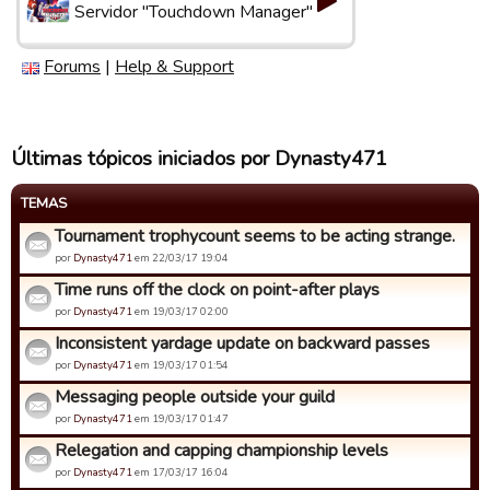
Servidor "Touchdown Manager"
Forums
|
Help & Support
Últimas tópicos iniciados por Dynasty471
TEMAS
Tournament trophycount seems to be acting strange.
por
Dynasty471
em 22/03/17 19:04
Time runs off the clock on point-after plays
por
Dynasty471
em 19/03/17 02:00
Inconsistent yardage update on backward passes
por
Dynasty471
em 19/03/17 01:54
Messaging people outside your guild
por
Dynasty471
em 19/03/17 01:47
Relegation and capping championship levels
por
Dynasty471
em 17/03/17 16:04