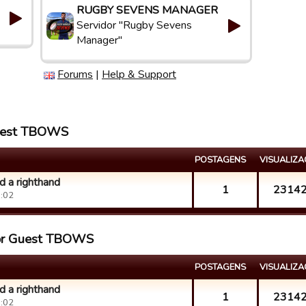
RUGBY SEVENS MANAGER
Servidor "Rugby Sevens
Manager"
Forums
|
Help & Support
 Guest TBOWS
POSTAGENS
VISUALIZ
d a righthand
1
2314
:02
por Guest TBOWS
POSTAGENS
VISUALIZ
d a righthand
1
2314
:02