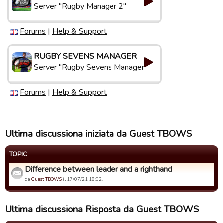
Server "Rugby Manager 2"
Forums
|
Help & Support
RUGBY SEVENS MANAGER
Server "Rugby Sevens Manager"
Forums
|
Help & Support
Ultima discussiona iniziata da Guest TBOWS
TOPIC
Difference between leader and a righthand
da
Guest TBOWS
il 17/07/21 18:02.
Ultima discussiona Risposta da Guest TBOWS