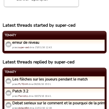
Latest threads started by super-ced
TEMATY
erreur de niveau
przez
super-ced
dnia 15/01/16 12:43.
Latest threads replied by super-ced
TEMATY
Les flèches sur les joueurs pendant le match
przez
PL TEAM
dnia 08/06/16 19:01.
Patch 3.2
przez
PierrotLL
dnia 18/05/16 16:41.
Debat serieux sur le comment et le pourquoi de la prime d
przez
dollard84
dnia 22/02/16 12:18.