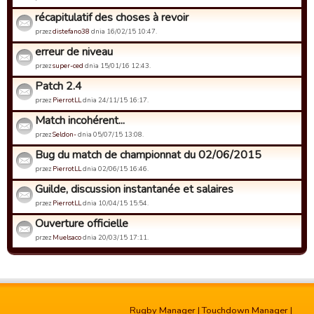
récapitulatif des choses à revoir
przez
distefano38
dnia 16/02/15 10:47.
erreur de niveau
przez
super-ced
dnia 15/01/16 12:43.
Patch 2.4
przez
PierrotLL
dnia 24/11/15 16:17.
Match incohérent...
przez
Seldon-
dnia 05/07/15 13:08.
Bug du match de championnat du 02/06/2015
przez
PierrotLL
dnia 02/06/15 16:46.
Guilde, discussion instantanée et salaires
przez
PierrotLL
dnia 10/04/15 15:54.
Ouverture officielle
przez
Muelsaco
dnia 20/03/15 17:11.
Rugby Manager
|
Touchdown Manager
|