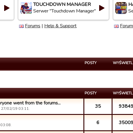
TOUCHDOWN MANAGER
H
Serwer "Touchdown Manager"
Se
Forums
|
Help & Support
Forum
POSTY
WYŚWIETL
POSTY
WYŚWIETL
yone went from the forums...
35
9384
 27/02/19 03:11.
6
3500
 03:08.