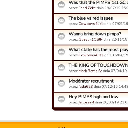
Was that the PIMPS 1st GC 
przez
Feed Zeke
dnia 19/07/19 15:
The blue vs red issues
przez
Cowboys4Life
dnia 07/05/19
Wanna bring down pimps?
przez
Guest F1OSJR
dnia 22/11/18
What state has the most pla
przez
Cowboys4Life
dnia 16/04/19
THE KING OF TOUCHDOW
przez
Mark Bettis Sr
dnia 07/04/19 
Modérator recruitment
przez
fada623
dnia 07/12/16 14:48
Hey PIMPS high and low
przez
Jailbreak!
dnia 26/03/19 21:0