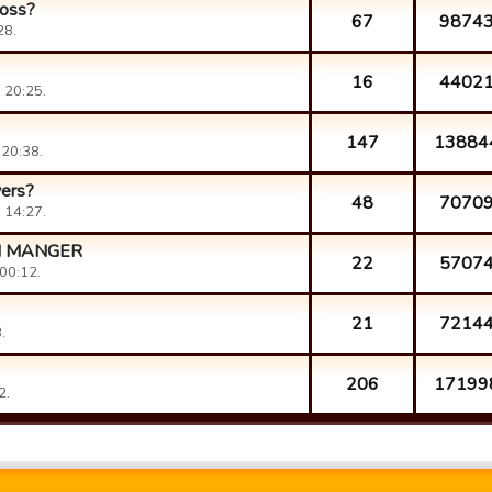
loss?
67
9874
28.
16
4402
 20:25.
147
13884
 20:38.
yers?
48
7070
 14:27.
N MANGER
22
5707
00:12.
21
7214
.
206
17199
2.