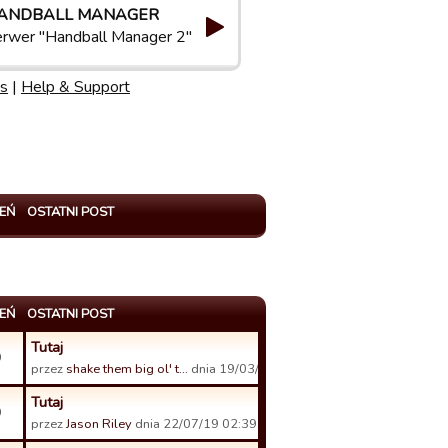
ANDBALL MANAGER
rwer "Handball Manager 2"
s
|
Help & Support
EŃ
OSTATNI POST
EŃ
OSTATNI POST
Tutaj
9
przez
shake them big ol' t…
dnia 19/03/22 20:49.
Tutaj
9
przez
Jason Riley
dnia 22/07/19 02:39.