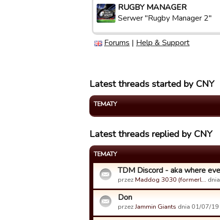
RUGBY MANAGER
Serwer "Rugby Manager 2"
Forums
|
Help & Support
Latest threads started by CNY
TEMATY
Latest threads replied by CNY
TEMATY
TDM Discord - aka where ever
przez
Maddog 3030 (formerl…
dnia
Don
przez
Jammin Giants
dnia 01/07/19