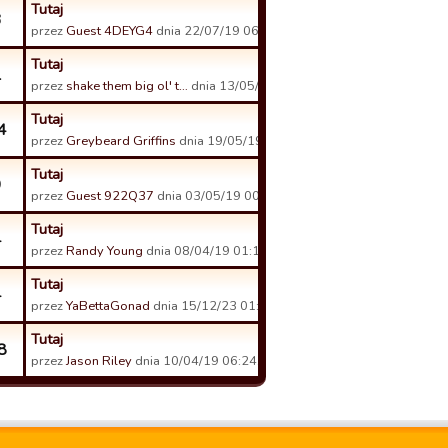
Tutaj
3
przez
Guest 4DEYG4
dnia 22/07/19 06:31.
Tutaj
1
przez
shake them big ol' t…
dnia 13/05/19 14:16.
Tutaj
4
przez
Greybeard Griffins
dnia 19/05/19 02:03.
Tutaj
9
przez
Guest 922Q37
dnia 03/05/19 00:32.
Tutaj
4
przez
Randy Young
dnia 08/04/19 01:11.
Tutaj
4
przez
YaBettaGonad
dnia 15/12/23 01:24.
Tutaj
8
przez
Jason Riley
dnia 10/04/19 06:24.