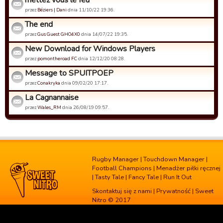
mettez vous le feu
przez
Béziers | Dani
dnia 11/10/22 19:36.
The end
przez
Gus Guest GHO4X0
dnia 14/07/22 19:35.
New Download for Windows Players
przez
pomontheroad FC
dnia 12/12/20 08:28.
Message to SPUITPOEP
przez
Conakryka
dnia 09/02/20 17:17.
La Cagnannaise
przez
Wales_RM
dnia 26/08/19 09:57.
Rugby Manager
|
Touchdown Manager
|
Football Champions
|
Menadżer piłki ręcznej
|
Tasty Tale
|
Fancy Tale
|
Run It Out
Skontaktuj się z nami
|
Prywatność
| Sweet
Nitro © 2017