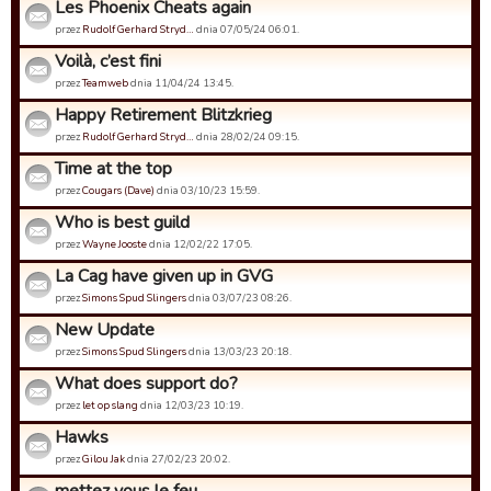
Les Phoenix Cheats again
przez
Rudolf Gerhard Stryd…
dnia 07/05/24 06:01.
Voilà, c’est fini
przez
Teamweb
dnia 11/04/24 13:45.
Happy Retirement Blitzkrieg
przez
Rudolf Gerhard Stryd…
dnia 28/02/24 09:15.
Time at the top
przez
Cougars (Dave)
dnia 03/10/23 15:59.
Who is best guild
przez
Wayne Jooste
dnia 12/02/22 17:05.
La Cag have given up in GVG
przez
Simons Spud Slingers
dnia 03/07/23 08:26.
New Update
przez
Simons Spud Slingers
dnia 13/03/23 20:18.
What does support do?
przez
let op slang
dnia 12/03/23 10:19.
Hawks
przez
Gilou Jak
dnia 27/02/23 20:02.