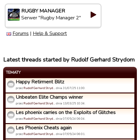
RUGBY MANAGER
Serwer "Rugby Manager 2"
Forums
|
Help & Support
Latest threads started by Rudolf Gerhard Strydom
TEMATY
Happy Retirment Blitz
przez
Rudolf Gerhard Stryd…
dnia 31/07/25 11:00.
Unbeaten Elite Champs winner
przez
Rudolf Gerhard Stryd…
dnia 13/03/25 10:34.
Les phoenix carries on the Exploits of Glitches
przez
Rudolf Gerhard Stryd…
dnia 07/05/24 06:04.
Les Phoenix Cheats again
przez
Rudolf Gerhard Stryd…
dnia 07/05/24 06:01.