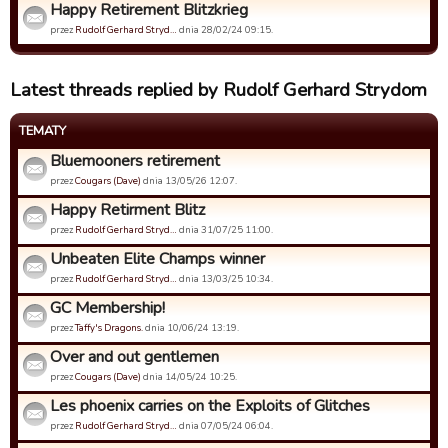
Happy Retirement Blitzkrieg
przez
Rudolf Gerhard Stryd…
dnia 28/02/24 09:15.
Latest threads replied by Rudolf Gerhard Strydom
TEMATY
Bluemooners retirement
przez
Cougars (Dave)
dnia 13/05/26 12:07.
Happy Retirment Blitz
przez
Rudolf Gerhard Stryd…
dnia 31/07/25 11:00.
Unbeaten Elite Champs winner
przez
Rudolf Gerhard Stryd…
dnia 13/03/25 10:34.
GC Membership!
przez
Taffy's Dragons.
dnia 10/06/24 13:19.
Over and out gentlemen
przez
Cougars (Dave)
dnia 14/05/24 10:25.
Les phoenix carries on the Exploits of Glitches
przez
Rudolf Gerhard Stryd…
dnia 07/05/24 06:04.