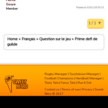
Patrick
Gouye
Posted on 03/01/16 09:23.
Member
1 / 1
Home
Français
Question sur le jeu
Prime defi de
guilde
Rugby Manager
|
Touchdown Manager
|
Football Champions
|
Handball Manager
|
Tasty Tale
|
Fancy Tale
|
Run It Out
Contact us
|
Terms of use
|
Privacy
| Sweet
Nitro © 2017