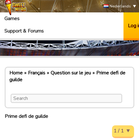
Nederlands
Games
Log i
Support & Forums
Home
Français
Question sur le jeu
Prime defi de
guilde
Prime defi de guilde
1 / 1