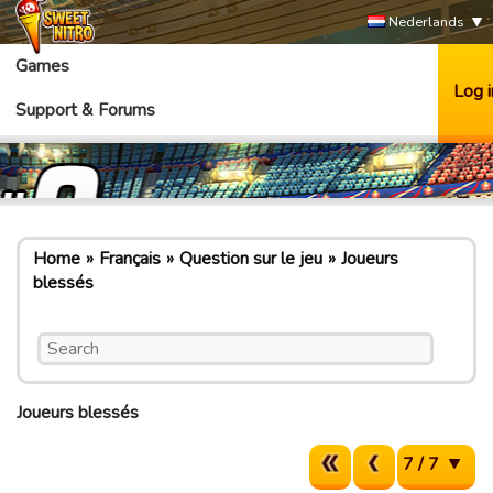
Nederlands
Games
Log i
Support & Forums
Home
Français
Question sur le jeu
Joueurs
blessés
Joueurs blessés
7 / 7