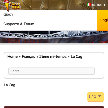
Italiano
Giochi
Logi
Supporto & Forum
Home
Français
3ème mi-temps
La Cag
La Cag
1 / 1