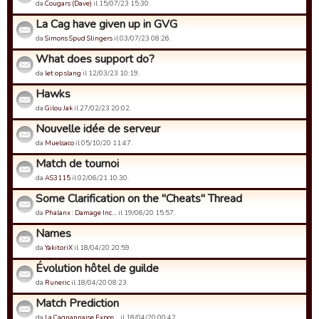
da
Cougars (Dave)
il 15/07/23 15:30.
La Cag have given up in GVG
da
Simons Spud Slingers
il 03/07/23 08:26.
What does support do?
da
let op slang
il 12/03/23 10:19.
Hawks
da
Gilou Jak
il 27/02/23 20:02.
Nouvelle idée de serveur
da
Muelsaco
il 05/10/20 11:47.
Match de tournoi
da
AS3115
il 02/06/21 10:30.
Some Clarification on the "Cheats" Thread
da
Phalanx : Damage Inc…
il 19/06/20 15:57.
Names
da
YakitoriX
il 18/04/20 20:59.
Évolution hôtel de guilde
da
Runeric
il 18/04/20 08:23.
Match Prediction
da
La Cagnannaise Expos…
il 18/04/20 00:42.