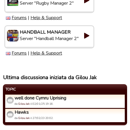
Server "Rugby Manager 2"
Forums
|
Help & Support
HANDBALL MANAGER
Server "Handball Manager 2"
Forums
|
Help & Support
Ultima discussiona iniziata da Gilou Jak
TOPIC
well done Cymru Uprising
da
Gilou Jak
il 02/01/25 19:16.
Hawks
da
Gilou Jak
il 27/02/23 20:02.