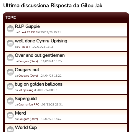
Ultima discussiona Risposta da Gilou Jak
TOPIC
R.I.P Guppie
da
Guest F9133B
il 29/07/26 19:31.
well done Cymru Uprising
da
Gilou Jak
il 02/01/25 19:16.
Over and out gentlemen
da
Cougars (Dave)
il 14/05/24 10:25.
Cougars out
da
Cougars (Dave)
il 24/04/24 13:22.
bug on golden balloons
da
let op slang
il 20/03/24 08:35.
Superguild
da
Caernarfon RFC
il 03/12/23 23:31.
Merci
da
Cougars (Dave)
il 19/07/23 15:42.
World Cup