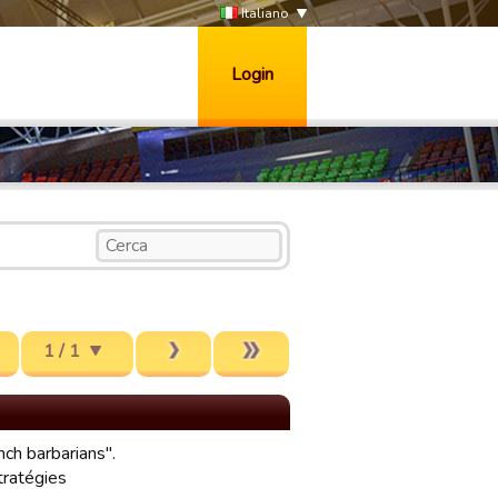
Italiano
Login
1 / 1
nch barbarians".
stratégies