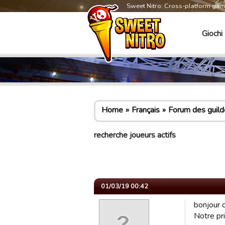
Sweet Nitro: Cross-platform ga
Giochi
Home
Français
Forum des guild
recherche joueurs actifs
01/03/19 00:42
bonjour o
Notre pri