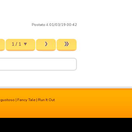
Postato il 01/03/19 00:42
1 / 1
 gustoso
|
Fancy Tale
|
Run It Out