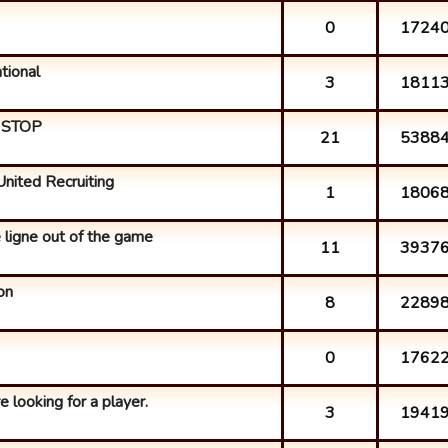
0
1724
ational
3
1811
 STOP
21
5388
nited Recruiting
1
1806
e ligne out of the game
11
3937
on
8
2289
0
1762
 looking for a player.
3
1941