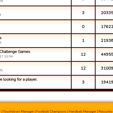
29.
3
2033
9.
0
1762
s
1
2193
8.
d Challenge Games
12
4495
17 10:04.
12
3100
35.
 looking for a player.
3
1941
r
|
Touchdown Manager
|
Football Champions
|
Handball Manager
|
Racconto