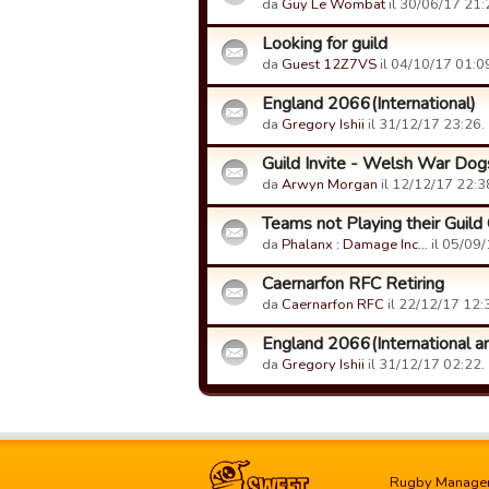
da
Guy Le Wombat
il 30/06/17 21:
Looking for guild
da
Guest 12Z7VS
il 04/10/17 01:0
England 2066(International)
da
Gregory Ishii
il 31/12/17 23:26.
Guild Invite - Welsh War Dog
da
Arwyn Morgan
il 12/12/17 22:3
Teams not Playing their Guil
da
Phalanx : Damage Inc…
il 05/09/
Caernarfon RFC Retiring
da
Caernarfon RFC
il 22/12/17 12:
England 2066(International are
da
Gregory Ishii
il 31/12/17 02:22.
Rugby Manage