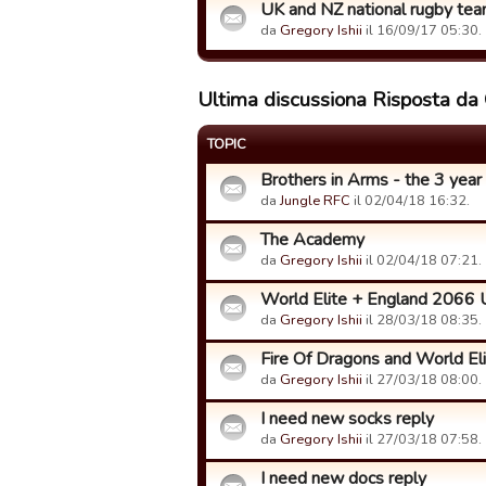
UK and NZ national rugby tea
da
Gregory Ishii
il 16/09/17 05:30.
Ultima discussiona Risposta da 
TOPIC
Brothers in Arms - the 3 year
da
Jungle RFC
il 02/04/18 16:32.
The Academy
da
Gregory Ishii
il 02/04/18 07:21.
World Elite + England 2066 
da
Gregory Ishii
il 28/03/18 08:35.
Fire Of Dragons and World El
da
Gregory Ishii
il 27/03/18 08:00.
I need new socks reply
da
Gregory Ishii
il 27/03/18 07:58.
I need new docs reply