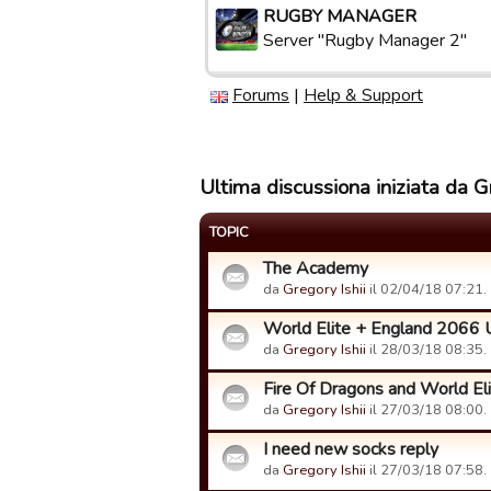
RUGBY MANAGER
Server "Rugby Manager 2"
Forums
|
Help & Support
Ultima discussiona iniziata da G
TOPIC
The Academy
da
Gregory Ishii
il 02/04/18 07:21.
World Elite + England 2066 
da
Gregory Ishii
il 28/03/18 08:35.
Fire Of Dragons and World El
da
Gregory Ishii
il 27/03/18 08:00.
I need new socks reply
da
Gregory Ishii
il 27/03/18 07:58.