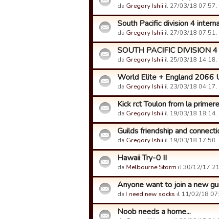
da
Gregory Ishii
il 27/03/18 07:57.
South Pacific division 4 intern
da
Gregory Ishii
il 27/03/18 07:51.
SOUTH PACIFIC DIVISION 4
da
Gregory Ishii
il 25/03/18 14:18.
World Elite + England 2066 U
da
Gregory Ishii
il 23/03/18 04:17.
Kick rct Toulon from la primer
da
Gregory Ishii
il 19/03/18 18:14.
Guilds friendship and connecti
da
Gregory Ishii
il 19/03/18 17:50.
Hawaii Try-0 II
da
Melbourne Storm
il 30/12/17 21
Anyone want to join a new gu
da
I need new socks
il 11/02/18 07
Noob needs a home...