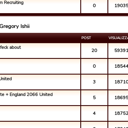
m Recruiting
0
1903
Gregory Ishii
POST
VISUALIZZ
 feck about
20
5939
0
1854
United
3
1871
ite + England 2066 United
5
1869
4
1875