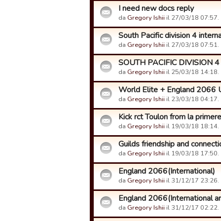
I need new docs reply
da
Gregory Ishii
il 27/03/18 07:57.
South Pacific division 4 intern
da
Gregory Ishii
il 27/03/18 07:51.
SOUTH PACIFIC DIVISION 4
da
Gregory Ishii
il 25/03/18 14:18.
World Elite + England 2066 U
da
Gregory Ishii
il 23/03/18 04:17.
Kick rct Toulon from la primer
da
Gregory Ishii
il 19/03/18 18:14.
Guilds friendship and connecti
da
Gregory Ishii
il 19/03/18 17:50.
England 2066(International)
da
Gregory Ishii
il 31/12/17 23:26.
England 2066(International are
da
Gregory Ishii
il 31/12/17 02:22.