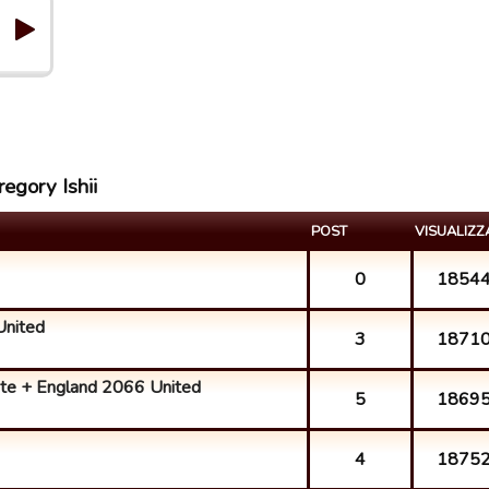
regory Ishii
POST
VISUALIZZ
0
1854
United
3
1871
ite + England 2066 United
5
1869
4
1875