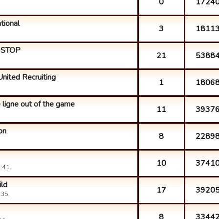
0
1724
ational
3
1811
 STOP
21
5388
nited Recruiting
1
1806
e ligne out of the game
11
3937
on
8
2289
10
3741
:41.
ild
17
3920
:35.
8
3344