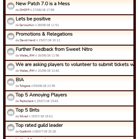
New Patch 7.0 is a Mess
da
DHSFP
il 27/08/18 17:08.
Lets be positive
da
Seriousfun
il 28/08/18 11:51.
Promotions & Relegations
da
David Hard
il 15/07/18 10:12.
Further Feedback from Sweet Nitro
da
Wales_RM
il 16/08/18 11:56.
We are asking players to volunteer to submit tickets with i
da
Wales_RM
il 10/08/18 13:40.
BIA
da
Tollgate
il 09/08/18 22:59.
Top 5 Annoying Players
da
PastorJack
il 29/07/18 15:40.
Top 5 Brits
da
Ystrad
il 19/07/18 19:42.
Top rated guild leader
da
Gosforth
il 08/07/18 20:26.