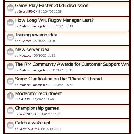
Game Play Easter 2026 discussion
da
Guest 8P5IQH
il 15/04/26 10:28.
How Long Will Rugby Manager Last?
da
Phalanx : Damage Inc…
il 10/03/26 17:18.
Training revamp idea
da
Muelsaco
il 22/10/20 10:20.
New server idea
da
Muelsaco
il 05/10/20 11:42.
The RM Community Awards for Customer Support Who Ca
da
Phalanx : Damage Inc…
il 31/08/20 18:11.
Some Clarification on the "Cheats" Thread
da
Phalanx : Damage Inc…
il 19/06/20 15:57.
Moderator recruitment
da
fada623
il 12/06/20 19:06.
Championship games
da
Guest 9E1S9J
il 31/05/19 04:41.
Catch a wake up!
da
Guest WJ08M
il 18/05/19 03:18.