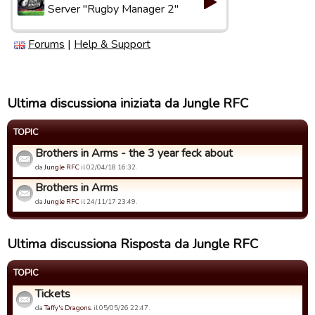
Server "Rugby Manager 2"
Forums
|
Help & Support
Ultima discussiona iniziata da Jungle RFC
TOPIC
Brothers in Arms - the 3 year feck about
da
Jungle RFC
il 02/04/18 16:32.
Brothers in Arms
da
Jungle RFC
il 24/11/17 23:49.
Ultima discussiona Risposta da Jungle RFC
TOPIC
Tickets
da
Taffy's Dragons.
il 05/05/26 22:47.