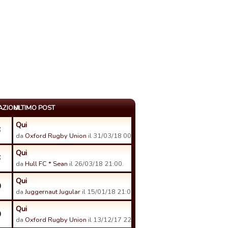
AZIONI
ULTIMO POST
Qui
6
da
Oxford Rugby Union
il 31/03/18 00:11.
Qui
6
da
Hull FC * Sean
il 26/03/18 21:00.
Qui
0
da
Juggernaut Jugular
il 15/01/18 21:08.
Qui
0
da
Oxford Rugby Union
il 13/12/17 22:13.