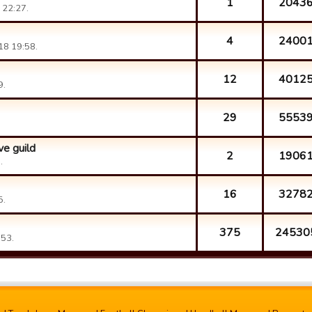
1
2043
 22:27.
4
2400
18 19:58.
12
4012
9.
29
5553
ve guild
2
1906
.
16
3278
5.
375
24530
:53.