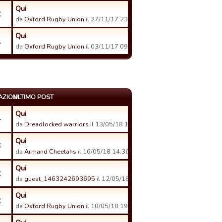
Qui
2
da
Oxford Rugby Union
il 27/11/17 23:52.
Qui
1
da
Oxford Rugby Union
il 03/11/17 09:05.
AZIONI
ULTIMO POST
Qui
4
da
Dreadlocked warriors
il 13/05/18 10:34.
Qui
6
da
Armand Cheetahs
il 16/05/18 14:36.
Qui
2
da
guest_1463242693695
il 12/05/18 07:47.
Qui
2
da
Oxford Rugby Union
il 10/05/18 19:32.