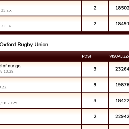
2
1850
 23:25.
2
1849
 23:34.
 Oxford Rugby Union
POST
VISUALIZZ
 of our gc.
3
2326
18 13:29.
9
1987
3:22.
3
1842
5/18 20:25.
2
2294