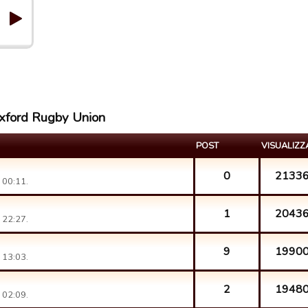
Oxford Rugby Union
POST
VISUALIZZ
0
2133
 00:11.
1
2043
 22:27.
9
1990
 13:03.
2
1948
 02:09.