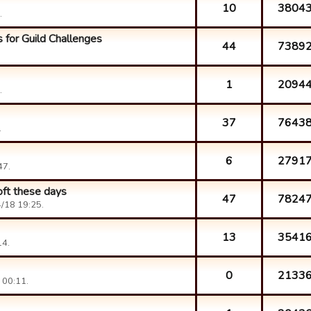
10
3804
.
 for Guild Challenges
44
7389
1
2094
.
37
7643
.
6
2791
47.
oft these days
47
7824
4/18 19:25.
13
3541
14.
0
2133
 00:11.