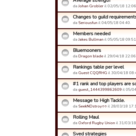
Average strength
da
Johan Grobler
il 02/05/18 12:06
Changes to guild requirements
da
Seriousfun
il 04/05/18 04:40.
Members needed
da
Jakes Bullman
il 05/05/18 09:51
Bluemooners
da
Dragon blade
il 29/04/18 22:06
Rankings table per level
da
Guest CQQRHG
il 30/04/18 08:
#1 rank and top players are s
da
guest_1444399862609
il 05/0
Message to High Tackle.
da
SeekNDstroy○○
il 28/03/18 17:
Rolling Maul
da
Oxford Rugby Union
il 31/03/18
Sved strategies