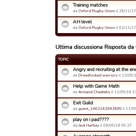
Training matches
da
Oxford Rugby Union
il 26/11/17
AH level
da
Oxford Rugby Union
il 02/11/17
Ultima discussiona Risposta da
TOPIC
Angry and recruiting at the end
da
Dreadlocked warriors
il 12/05/
Help with Game Math
da
Armand Cheetahs
il 11/05/18 2
Exit Guild
da
guest_1463242693695
il 11/0
play on i pad????
da
Jack Hartley
il 09/05/18 05:27.