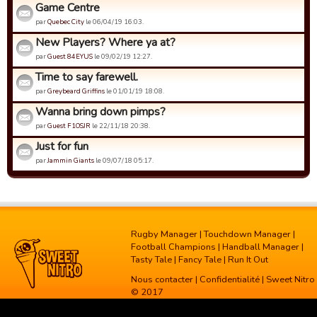
Game Centre
par
Quebec City
le 06/04/19 16:03.
New Players? Where ya at?
par
Guest 84EYUS
le 09/02/19 12:27.
Time to say farewell.
par
Greybeard Griffins
le 01/01/19 18:08.
Wanna bring down pimps?
par
Guest F1OSJR
le 22/11/18 20:38.
Just for fun
par
Jammin Giants
le 09/07/18 05:17.
Rugby Manager
|
Touchdown Manager
|
Football Champions
|
Handball Manager
|
Tasty Tale
|
Fancy Tale
|
Run It Out
Nous contacter
|
Confidentialité
| Sweet Nitro
© 2017