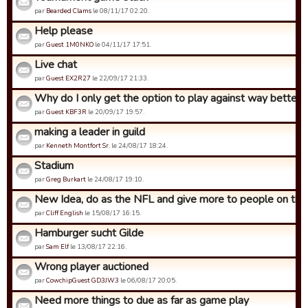
par
Bearded Clams
le 08/11/17 02:20.
Help please
par
Guest 1M0NKO
le 04/11/17 17:51.
Live chat
par
Guest EX2R27
le 22/09/17 21:33.
Why do I only get the option to play against way better o
par
Guest KBF3R
le 20/09/17 19:57.
making a leader in guild
par
Kenneth Montfort Sr.
le 24/08/17 18:24.
Stadium
par
Greg Burkart
le 24/08/17 19:10.
New Idea, do as the NFL and give more to people on the 
par
Cliff English
le 15/08/17 16:15.
Hamburger sucht Gilde
par
Sam Elf
le 13/08/17 22:16.
Wrong player auctioned
par
CowchipGuest GD3JW3
le 06/08/17 20:05.
Need more things to due as far as game play