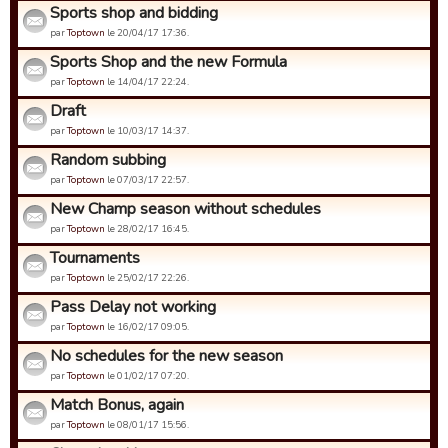
Sports shop and bidding
par
Toptown
le 20/04/17 17:36.
Sports Shop and the new Formula
par
Toptown
le 14/04/17 22:24.
Draft
par
Toptown
le 10/03/17 14:37.
Random subbing
par
Toptown
le 07/03/17 22:57.
New Champ season without schedules
par
Toptown
le 28/02/17 16:45.
Tournaments
par
Toptown
le 25/02/17 22:26.
Pass Delay not working
par
Toptown
le 16/02/17 09:05.
No schedules for the new season
par
Toptown
le 01/02/17 07:20.
Match Bonus, again
par
Toptown
le 08/01/17 15:56.