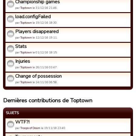
Championship games
par
Toptown
le 31/12/16 21:46.
load.configFailed
par
Toptown
le 19/12/16 18:30.
Players disappeared
par
Toptown
le 12/12/16 19:11.
Stats
par
Toptown
le 01/12/16 18:15.
Injuries
par
Toptown
le 26/11/16 03:47.
Change of possession
par
Toptown
le 24/11/16 06:58.
Dernières contributions de Toptown
SUJETS
WTF?!
par
Troops of Doom
le 19/11/18 23:40.