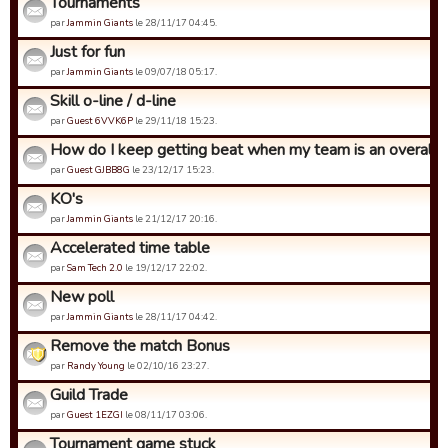
Tournaments
par
Jammin Giants
le 28/11/17 04:45.
Just for fun
par
Jammin Giants
le 09/07/18 05:17.
Skill o-line / d-line
par
Guest 6VVK6P
le 29/11/18 15:23.
How do I keep getting beat when my team is an overall w
par
Guest GJBB8G
le 23/12/17 15:23.
KO's
par
Jammin Giants
le 21/12/17 20:16.
Accelerated time table
par
Sam Tech 2.0
le 19/12/17 22:02.
New poll
par
Jammin Giants
le 28/11/17 04:42.
Remove the match Bonus
par
Randy Young
le 02/10/16 23:27.
Guild Trade
par
Guest 1EZGI
le 08/11/17 03:06.
Tournament game stuck