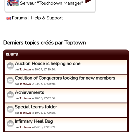
Serveur "Touchdown Manager"
Forums
|
Help & Support
Derniers topics créés par Toptown
SUJETS
Auction House is helping no one.
par
Toptown
le 20/07/17 10:20.
Coalition of Conquerors looking for new members
par
Toptown
le 23/06/17 00:58.
Achievements
par
Toptown
le 20/05/17 02:56.
Special teams folder
par
Toptown
le 10/05/17 09:38.
Infirmary Heal Bug
par
Toptown
le 04/05/17 01:09.