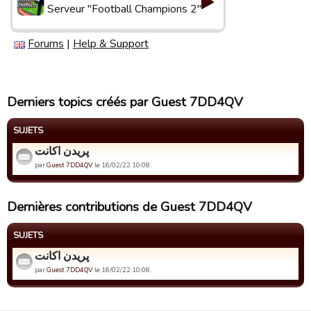
Serveur "Football Champions 2"
Forums
|
Help & Support
Derniers topics créés par Guest 7DD4QV
SUJETS
پریدن اکانت
par
Guest 7DD4QV
le 16/02/22 10:08.
Dernières contributions de Guest 7DD4QV
SUJETS
پریدن اکانت
par
Guest 7DD4QV
le 16/02/22 10:08.