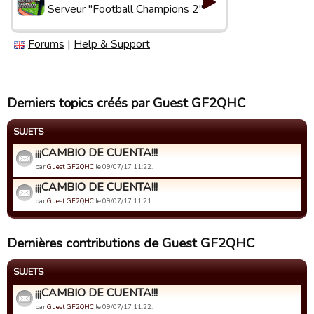
Serveur "Football Champions 2"
Forums
|
Help & Support
Derniers topics créés par Guest GF2QHC
SUJETS
¡¡¡CAMBIO DE CUENTA!!!
par
Guest GF2QHC
le 09/07/17 11:22.
¡¡¡CAMBIO DE CUENTA!!!
par
Guest GF2QHC
le 09/07/17 11:21.
Dernières contributions de Guest GF2QHC
SUJETS
¡¡¡CAMBIO DE CUENTA!!!
par
Guest GF2QHC
le 09/07/17 11:22.