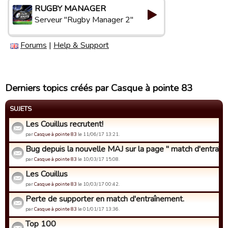
RUGBY MANAGER
Serveur "Rugby Manager 2"
Forums
|
Help & Support
Derniers topics créés par Casque à pointe 83
SUJETS
Les Couillus recrutent!
par
Casque à pointe 83
le 11/06/17 13:21.
Bug depuis la nouvelle MAJ sur la page " match d'entraîne
par
Casque à pointe 83
le 10/03/17 15:08.
Les Couillus
par
Casque à pointe 83
le 10/03/17 00:42.
Perte de supporter en match d'entraînement.
par
Casque à pointe 83
le 01/01/17 13:36.
Top 100