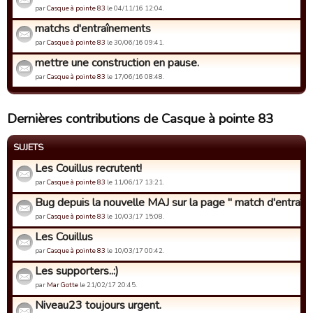
par
Casque à pointe 83
le 04/11/16 12:04.
matchs d'entraînements
par
Casque à pointe 83
le 30/06/16 09:41.
mettre une construction en pause.
par
Casque à pointe 83
le 17/06/16 08:48.
Dernières contributions de Casque à pointe 83
SUJETS
Les Couillus recrutent!
par
Casque à pointe 83
le 11/06/17 13:21.
Bug depuis la nouvelle MAJ sur la page " match d'entraîne
par
Casque à pointe 83
le 10/03/17 15:08.
Les Couillus
par
Casque à pointe 83
le 10/03/17 00:42.
Les supporters..:)
par
Mar Gotte
le 21/02/17 20:45.
Niveau23 toujours urgent.