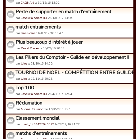
par
CAGNAN
le 31/12/16 13:02.
Perte de supporter en match d'entraînement.
par
Casque à pointe 83
le 01/01/17 13:36.
match entrainements
par
Jean Rozand
le 07/12/16 16:47.
Plus beaucoup d intérêt à jouer
par
Pascal Prades
le 15/09/16 20:49.
Les Piliers du Comptoir - Guilde en développement !!
par
Uloz
le 28/10/16 14:05.
TOURNOI DE NOEL - COMPÉTITION ENTRE GUILDES
par
Uloz
le 12/11/16 20:23.
Top 100
par
Casque à pointe 83
le 04/11/16 12:04.
Réclamation
par
Mickael Caumont
le 17/05/16 19:27.
Classement mondial
par
guest_1461495040629
le 28/07/16 21:27.
matchs d'entraînements