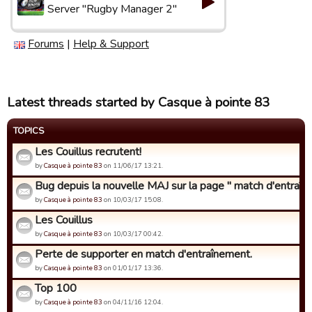
Server "Rugby Manager 2"
Forums
|
Help & Support
Latest threads started by Casque à pointe 83
TOPICS
Les Couillus recrutent!
by
Casque à pointe 83
on 11/06/17 13:21.
Bug depuis la nouvelle MAJ sur la page " match d'entraîne
by
Casque à pointe 83
on 10/03/17 15:08.
Les Couillus
by
Casque à pointe 83
on 10/03/17 00:42.
Perte de supporter en match d'entraînement.
by
Casque à pointe 83
on 01/01/17 13:36.
Top 100
by
Casque à pointe 83
on 04/11/16 12:04.