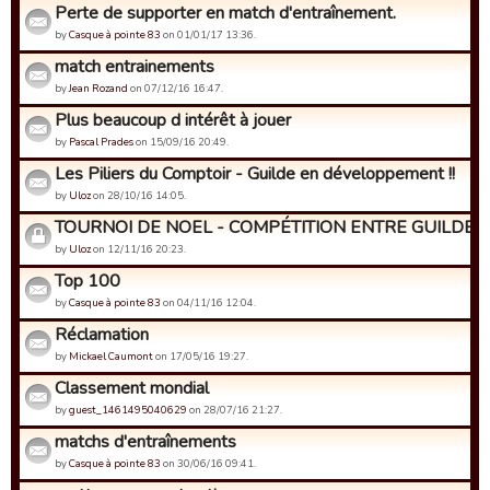
Perte de supporter en match d'entraînement.
by
Casque à pointe 83
on 01/01/17 13:36.
match entrainements
by
Jean Rozand
on 07/12/16 16:47.
Plus beaucoup d intérêt à jouer
by
Pascal Prades
on 15/09/16 20:49.
Les Piliers du Comptoir - Guilde en développement !!
by
Uloz
on 28/10/16 14:05.
TOURNOI DE NOEL - COMPÉTITION ENTRE GUILDES
by
Uloz
on 12/11/16 20:23.
Top 100
by
Casque à pointe 83
on 04/11/16 12:04.
Réclamation
by
Mickael Caumont
on 17/05/16 19:27.
Classement mondial
by
guest_1461495040629
on 28/07/16 21:27.
matchs d'entraînements
by
Casque à pointe 83
on 30/06/16 09:41.