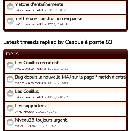
matchs d'entraînements
by
Casque à pointe 83
on 30/06/16 09:41.
mettre une construction en pause.
by
Casque à pointe 83
on 17/06/16 08:48.
Latest threads replied by Casque à pointe 83
TOPICS
Les Couillus recrutent!
by
Casque à pointe 83
on 11/06/17 13:21.
Bug depuis la nouvelle MAJ sur la page " match d'entraîne
by
Casque à pointe 83
on 10/03/17 15:08.
Les Couillus
by
Casque à pointe 83
on 10/03/17 00:42.
Les supporters..:)
by
Mar Gotte
on 21/02/17 20:45.
Niveau23 toujours urgent.
by
CAGNAN
on 31/12/16 13:02.