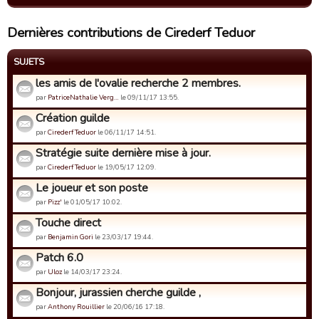
Dernières contributions de Cirederf Teduor
SUJETS
les amis de l'ovalie recherche 2 membres.
par
PatriceNathalie Verg…
le 09/11/17 13:55.
Création guilde
par
Cirederf Teduor
le 06/11/17 14:51.
Stratégie suite dernière mise à jour.
par
Cirederf Teduor
le 19/05/17 12:09.
Le joueur et son poste
par
Pizz'
le 01/05/17 10:02.
Touche direct
par
Benjamin Gori
le 23/03/17 19:44.
Patch 6.0
par
Uloz
le 14/03/17 23:24.
Bonjour, jurassien cherche guilde ,
par
Anthony Rouillier
le 20/06/16 17:18.