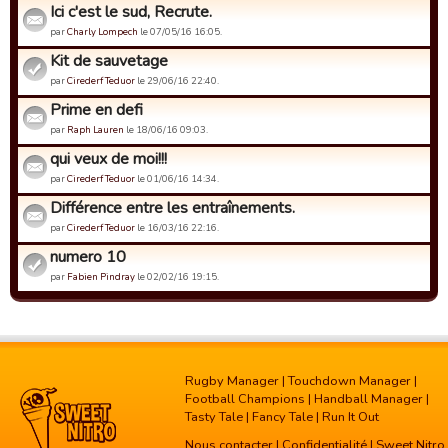
Ici c'est le sud, Recrute.
par
Charly Lompech
le 07/05/16 16:05.
Kit de sauvetage
par
Cirederf Teduor
le 29/06/16 22:40.
Prime en defi
par
Raph Lauren
le 18/06/16 09:03.
qui veux de moi!!!
par
Cirederf Teduor
le 01/06/16 14:34.
Différence entre les entraînements.
par
Cirederf Teduor
le 16/03/16 22:16.
numero 10
par
Fabien Pindray
le 02/02/16 19:15.
Rugby Manager
|
Touchdown Manager
|
Football Champions
|
Handball Manager
|
Tasty Tale
|
Fancy Tale
|
Run It Out
Nous contacter
|
Confidentialité
| Sweet Nitro