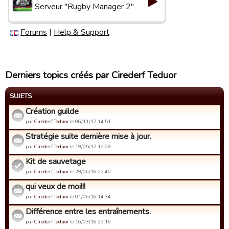
Serveur "Rugby Manager 2"
Forums
|
Help & Support
Derniers topics créés par Cirederf Teduor
SUJETS
Création guilde
par
Cirederf Teduor
le 06/11/17 14:51.
Stratégie suite dernière mise à jour.
par
Cirederf Teduor
le 19/05/17 12:09.
Kit de sauvetage
par
Cirederf Teduor
le 29/06/16 22:40.
qui veux de moi!!!
par
Cirederf Teduor
le 01/06/16 14:34.
Différence entre les entraînements.
par
Cirederf Teduor
le 16/03/16 22:16.