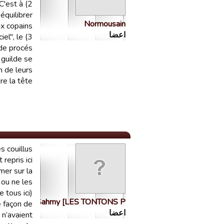
C'est à
équilibrer
Normousain
copains...
اعضا
el", le
 de procés
 guilde se
n de leurs
a tête ???
es couillus
pris ici...
mer sur la
 ou ne les
tous ici).
Sahmy [LES TONTONS P…
e façon de
اعضا
 n’avaient