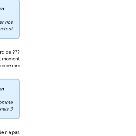
 :
ner nos
nt ....
rci de
 moment ???
omme moi ?
 :
omme !
nais 3
de n’a pas