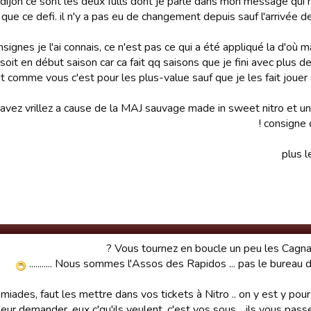
dijon ce sont les deux fulls dont je parle dans mon message qui 
it que ce defi. il n'y a pas eu de changement depuis sauf l'arrivée de 
signes je l'ai connais, ce n'est pas ce qui a été appliqué la d'où ma
oit en début saison car ca fait qq saisons que je fini avec plus de 
it comme vous c'est pour les plus-value sauf que je les fait joue
 avez vrillez a cause de la MAJ sauvage made in sweet nitro et u
consigne c
Vous tournez en boucle un peu les Cagnans
Nous sommes l'Assos des Rapidos ... pas le bureau des pleurs 
miades, faut les mettre dans vos tickets à Nitro .. on y est y pour r
leur demander, eux c'qu'ils veulent, c'est vos sous .. ils vous passer