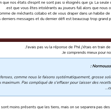
en que nos états d’esprit ne sont pas si éloignés que ça. La seule 
est que vous êtes intolérants au joueurs full alors que nous on
comme de méchants collabo et de vous draper dans un habille de 
s derniers messages et du dernier défi est beaucoup trop grand p
J'avais pas vu la réponse de Phil j'étais en train de
Je comprends mieux pour nos
Normoussin
éfenses, comme nous le faisons systématiquement, grosse soli
au maximum. Pas compliqué de s'effacer pour laisser des recett
co
s sont moins présents que les tiens, mais on se separera pas de