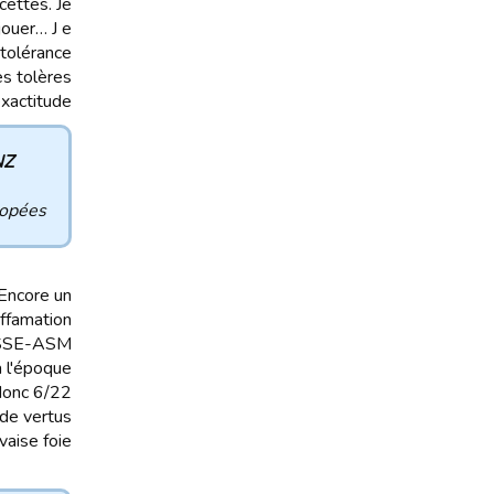
cettes. Je
jouer… J e
ntolérance
es tolères.
xactitude :
 :
opées,
(Encore un
iffamation.
r ASSE-ASM
à l'époque
 donc 6/22
 de vertus
aise foie !