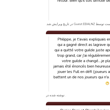
retour. Bien qu'il soit diffici
وسط Guest EBALNZ در تاریخ ویرایش شد.
Philippe, je t'avais expliquais 
qui a gagné direct as lagrave qu
qui a quitté votre guilde juste ap
trop grand, car j'ai régulièrem
votre guilde a changé....je p
jamais été énoncés bien heureuse
jouer les Full en défi (joueurs 
battent un de nos joueurs qui n'a 
. نوشته شده در