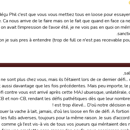
déçu Phil c'est que vous vous mettiez tous en loose pour essayer
 Ca nous arrive de le faire mais on le fait que quand en face ca n
avait l'impression de l'avoir été, je ne vois pas en quoi on mérit
sancti
ion je suis pres à entendre (trop de full ce n'est pas recevable po
sa
 ne sont plus chez vous, mais ils l'étaient lors de ce dernier défi... 
t aussi davantage que les fois précédentes. Mais peu importe, l
 défi contre vous est arrivé après cette MAJ ubuesque, unilatérale, 
CB et non-CB, rendant les défis pathétiques dès que leur nombre 
est trop élevé... D'où notre décision en
uer la vache à lait, jamais, d'où les loose en fin de défi. A fortiori
les fulls adverses, toujours pour la même raison. Je suis d'accord
, comme çà l'est vis-à vis de tous vos joueurs qui méritaient des