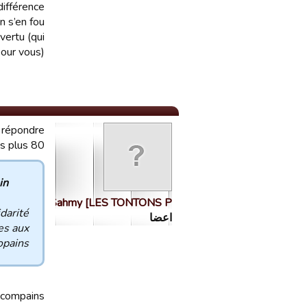
différence
 s’en fou.
vertu (qui
our vous)…
 répondre.
 plus 80.
 :
Sahmy [LES TONTONS P…
darité
اعضا
es aux
pains...
s compains