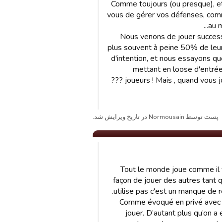
2) Comme toujours (ou presque), 
vous de gérer vos défenses, comm
au m
3) Nous venons de jouer succes
plus souvent à peine 50% de leur
d'intention, et nous essayons qu
mettant en loose d'entrée
joueurs ! Mais , quand vous jo
پست توسط Normousain در تاریخ ویرایش شد.
Tout le monde joue comme il v
façon de jouer des autres tant q
utilise pas c'est un manque de r
Comme évoqué en privé avec Syl
jouer. D’autant plus qu’on a