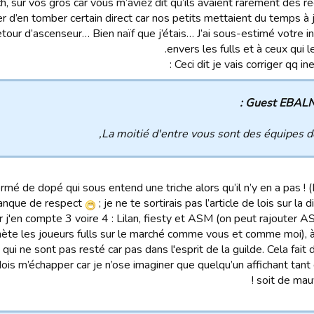
 sur vos gros car vous m’aviez dit qu’ils avaient rarement des re
d’en tomber certain direct car nos petits mettaient du temps à 
tour d’ascenseur… Bien naïf que j’étais… J’ai sous-estimé votre i
envers les fulls et à ceux qui l
Ceci dit je vais corriger qq ine
Guest EBALNZ
La moitié d'entre vous sont des équipes d
rmé de dopé qui sous entend une triche alors qu’il n’y en a pas ! 
nque de respect
; je ne te sortirais pas l’article de lois sur la d
car j'en compte 3 voire 4 : Lilan, fiesty et ASM (on peut rajoute
 achète les joueurs fulls sur le marché comme vous et comme moi), 
 qui ne sont pas resté car pas dans l'esprit de la guilde. Cela fait
is m’échapper car je n’ose imaginer que quelqu’un affichant tant
soit de mauv