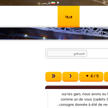
فارسی
ورود
5 / 6
1) oui les gars, nous avons 
comme un de vous (cadets teu
consigne donnée à été de ne p