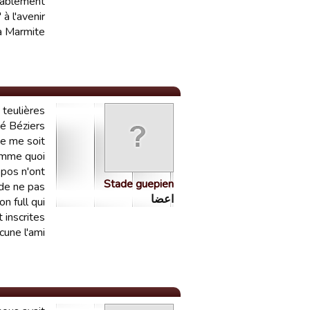
obablement
 l'avenir...
 Marmite !
 teulières
ié Béziers
pe me soit
comme quoi
opos n'ont
Stade guepien
 de ne pas
اعضا
n full qui
 inscrites
cune l'ami