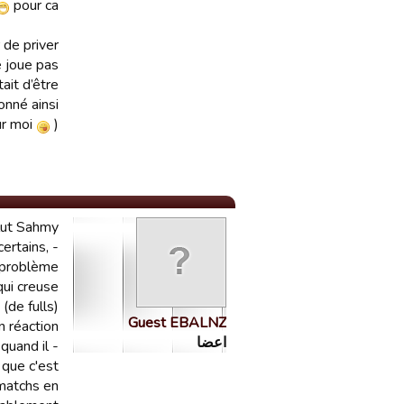
pour ca
 de priver
e joue pas
ait d’être
onné ainsi.
ur moi
).
lut Sahmy,
certains,
e problème
qui creuse
(de fulls)
Guest EBALNZ
 réaction !
اعضا
 quand il
 que c'est
 matchs en