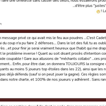
le de faire une omelette sans casser des oeufs, nous essaierons pr
d'être plus "justes" à
La
پست ت
en message privé ce qui avait mis le feu aux poudres ....C'est Cadet
i du coup n'a pu faire 2 défenses.... Dans le lot des full tu as oubl
rès ...et pour finir je serai vraiment heureux que l'habit qui me dra
ent le problème inverse ! Quant au soit disant procès d'intention 
laide coupable ! Gare aux allusions de "méchants collabo" ...ces pr
ment... Enfin, pour être clair, on donnera TOUJOURS la consigne
ayants au moins 5 joueurs top étoiles dans les 22), ainsi que les no
pas déjà défendu (sauf si on peut jouer la gagne). Ces règles sont
dans notre charte, et 100% de nos joueurs y adhèrent . Sans ran