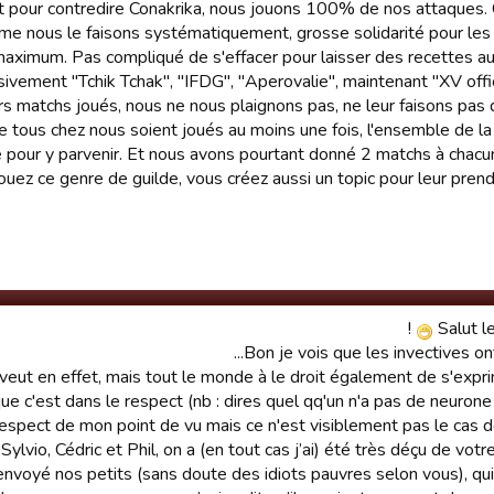
et pour contredire Conakrika, nous jouons 100% de nos attaques. 
e nous le faisons systématiquement, grosse solidarité pour les 
aximum. Pas compliqué de s'effacer pour laisser des recettes aux 
sivement "Tchik Tchak", "IFDG", "Aperovalie", maintenant "XV offici
s matchs joués, nous ne nous plaignons pas, ne leur faisons pas
e tous chez nous soient joués au moins une fois, l'ensemble de la
 pour y parvenir. Et nous avons pourtant donné 2 matchs à chacu
uez ce genre de guilde, vous créez aussi un topic pour leur prendre l
!
Salut l
Bon je vois que les invectives ont re
eut en effet, mais tout le monde à le droit également de s'expri
ue c'est dans le respect (nb : dires quel qq'un n'a pas de neurone
espect de mon point de vu mais ce n'est visiblement pas le cas de 
vio, Cédric et Phil, on a (en tout cas j’ai) été très déçu de votr
 envoyé nos petits (sans doute des idiots pauvres selon vous), qui