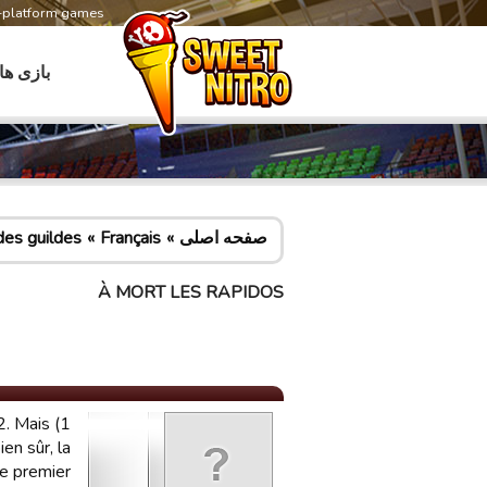
s-platform games
بازی ها
صفحه اصلی
Français
es guildes
À MORT LES RAPIDOS
2. Mais
en sûr, la
premier...