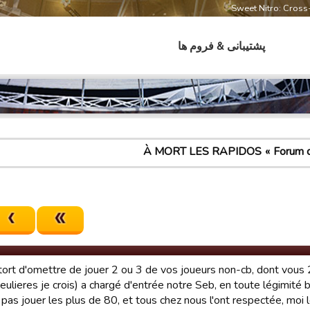
Sweet Nitro: Cros
پشتیبانی & فروم ها
À MORT LES RAPIDOS
Forum d
eu tort d'omettre de jouer 2 ou 3 de vos joueurs non-cb, dont vous 
lieres je crois) a chargé d'entrée notre Seb, en toute légimité bi
as jouer les plus de 80, et tous chez nous l'ont respectée, moi le 