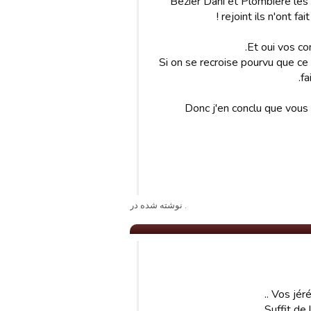
Bezier Dani et Plombière les 
rejoint ils n'ont fa
Et oui vos con
Si on se recroise pourvu que ce s
fa
Donc j'en conclu que vous
. نوشته شده در
Vos jéré
Suffit de 