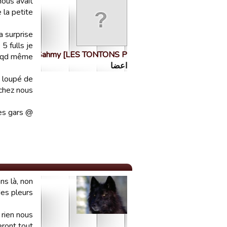
nous avait
la petite !
 surprise.
5 fulls je
Sahmy [LES TONTONS P…
r qd même.
اعضا
n loupé de
hez nous !
@ plus les gars
 là, non ?
...........
ien nous ..
ont tout ..