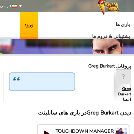
فارسی
بازی ها
ورود
پشتیبانی & فروم ها
پروفایل Greg Burkart
Greg
Burkart
اعضا
دیدن Greg Burkartدر بازی های سابلینت
TOUCHDOWN MANAGER