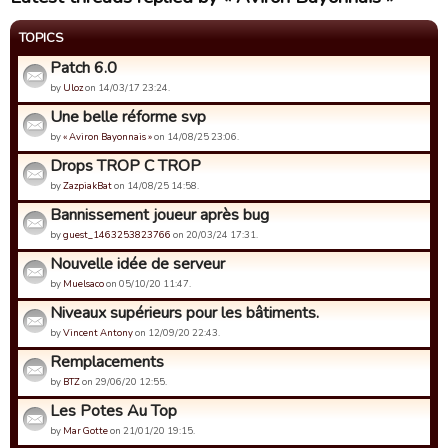
TOPICS
Patch 6.0
by
Uloz
on 14/03/17 23:24.
Une belle réforme svp
by
« Aviron Bayonnais »
on 14/08/25 23:06.
Drops TROP C TROP
by
ZazpiakBat
on 14/08/25 14:58.
Bannissement joueur après bug
by
guest_1463253823766
on 20/03/24 17:31.
Nouvelle idée de serveur
by
Muelsaco
on 05/10/20 11:47.
Niveaux supérieurs pour les bâtiments.
by
Vincent Antony
on 12/09/20 22:43.
Remplacements
by
BTZ
on 29/06/20 12:55.
Les Potes Au Top
by
Mar Gotte
on 21/01/20 19:15.