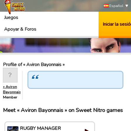
Español
Juegos
Iniciar la sesió
Apoyar & Foros
Profile of « Aviron Bayonnais »
« Aviron
Bayonnais »
Member
Meet « Aviron Bayonnais » on Sweet Nitro games
RUGBY MANAGER