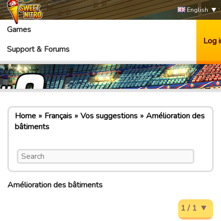
English
Games
Log i
Support & Forums
Home
Français
Vos suggestions
Amélioration des
bâtiments
Amélioration des bâtiments
1 / 1