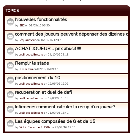
TOPICS
Nouvelles fonctionnalités
by
ISBC
on 09/09/16 06:30.
comment des joueurs peuvent dépenser des dizaines de mil
by
l'équarisseur
on 16/09/16 12:45.
ACHAT JOUEUR.... prix abusif !!!!
by
LesBipedesBretons
on 04/10/16 09:19.
Remplir le stade
by
Olivier Cau
on 02/10/16 09:17.
positionnement du 10
by
LesBipedesBretons
on 15/06/16 16:06.
recuperation et duel de defi
by
LesBipedesBretons
on 17/03/16 13:16.
Infirmerie: comment calculer la recup d'un joueur?
by
LesBipedesBretons
on 01/03/16 13:41.
Les équipes composées de 8 et de 15
by
Cédric R comme RUGBY
on 23/02/16 12:49.