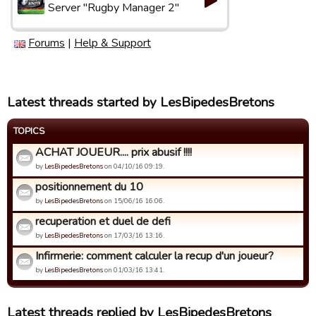
Server "Rugby Manager 2"
Forums
|
Help & Support
Latest threads started by LesBipedesBretons
TOPICS
ACHAT JOUEUR.... prix abusif !!!!
by
LesBipedesBretons
on 04/10/16 09:19.
positionnement du 10
by
LesBipedesBretons
on 15/06/16 16:06.
recuperation et duel de defi
by
LesBipedesBretons
on 17/03/16 13:16.
Infirmerie: comment calculer la recup d'un joueur?
by
LesBipedesBretons
on 01/03/16 13:41.
Latest threads replied by LesBipedesBretons