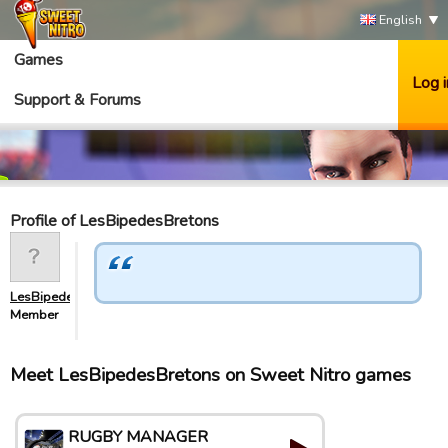
English
Games
Log i
Support & Forums
Profile of LesBipedesBretons
LesBipedesBretons
Member
Meet LesBipedesBretons on Sweet Nitro games
RUGBY MANAGER