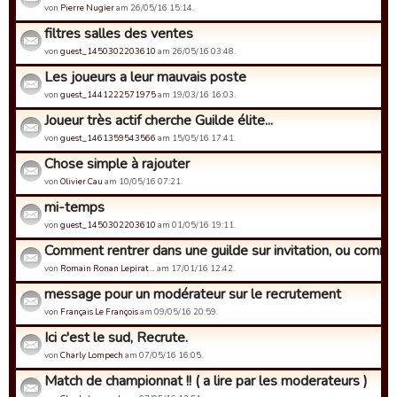
von
Pierre Nugier
am 26/05/16 15:14.
filtres salles des ventes
von
guest_1450302203610
am 26/05/16 03:48.
Les joueurs a leur mauvais poste
von
guest_1441222571975
am 19/03/16 16:03.
Joueur très actif cherche Guilde élite...
von
guest_1461359543566
am 15/05/16 17:41.
Chose simple à rajouter
von
Olivier Cau
am 10/05/16 07:21.
mi-temps
von
guest_1450302203610
am 01/05/16 19:11.
Comment rentrer dans une guilde sur invitation, ou commen
von
Romain Ronan Lepirat…
am 17/01/16 12:42.
message pour un modérateur sur le recrutement
von
Français Le François
am 09/05/16 20:59.
Ici c'est le sud, Recrute.
von
Charly Lompech
am 07/05/16 16:05.
Match de championnat !! ( a lire par les moderateurs )