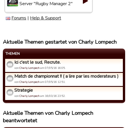
Server "Rugby Manager 2"
Forums
|
Help & Support
Aktuelle Themen gestartet von Charly Lompech
THEMEN
Ici c'est le sud, Recrute.
von
Charly Lompech
am 07/05/16 16:05.
Match de championnat !! ( a lire par les moderateurs )
von
Charly Lompech
am 07/05/16 12:51.
Strategie
von
Charly Lompech
am 16/03/16 23:52.
Aktuelle Themen von Charly Lompech
beantwortetet