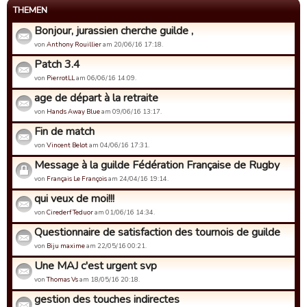
THEMEN
Bonjour, jurassien cherche guilde ,
von
Anthony Rouillier
am 20/06/16 17:18.
Patch 3.4
von
PierrotLL
am 06/06/16 14:09.
age de départ à la retraite
von
Hands Away Blue
am 09/06/16 13:17.
Fin de match
von
Vincent Belot
am 04/06/16 17:31.
Message à la guilde Fédération Française de Rugby
von
Français Le François
am 24/04/16 19:14.
qui veux de moi!!!
von
Cirederf Teduor
am 01/06/16 14:34.
Questionnaire de satisfaction des tournois de guilde
von
Biju maxime
am 22/05/16 00:21.
Une MAJ c'est urgent svp
von
Thomas Vs
am 18/05/16 20:18.
gestion des touches indirectes