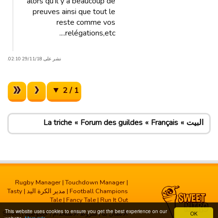
alors qu'il y a beaucoup de
preuves ainsi que tout le
reste comme vos
relégations,etc....
نشر على 29/11/18 02:10.
1 / 2
البيت
Français
Forum des guildes
La triche
Rugby Manager
|
Touchdown Manager
|
Football Champions
|
مدیر الکرة الید
|
Tasty
Tale
|
Fancy Tale
|
Run It Out
This website uses cookies to ensure you get the best experience on our
الاتصال بنا
|
شروط الاستخدام
|
خصوصية
| Sweet
OK