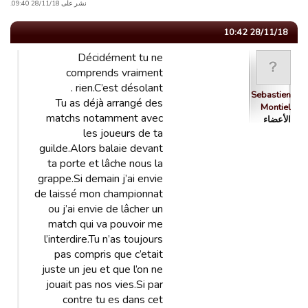
نشر على 28/11/18 09:40.
28/11/18 10:42
Décidément tu ne
comprends vraiment
rien.C’est désolant .
Sebastien
Tu as déjà arrangé des
Montiel
matchs notamment avec
الأعضاء
les joueurs de ta
guilde.Alors balaie devant
ta porte et lâche nous la
grappe.Si demain j’ai envie
de laissé mon championnat
ou j’ai envie de lâcher un
match qui va pouvoir me
l’interdire.Tu n’as toujours
pas compris que c’etait
juste un jeu et que l’on ne
jouait pas nos vies.Si par
contre tu es dans cet