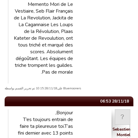
Memento Mori de Le
Vestiaire, Seb Flair Français
de La Revolution, Jackita de
La Cagannaise Les Loups
de la Révolution, Plaas
Kateter de Revoulution, ont
tous triché et marqué des
scores. Absolument
dégoûtant. Les équipes de
triche trompent les guildes.
Pas de morale.
Bluemooners علی28/11/18 10:15 تم تحریر القسم بواسطة
28/11/18 06:53
Bonjour,
T’es toujours entrain de
faire ta pleureuse toi.T’as
Sebastien
fini dernier avec 13 points
Montiel