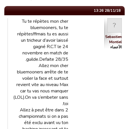
28/11/18 13:26
Tu te répètes mon cher
bluemooners, tu te
répètes!!!!mais tu es aussi
Sebastien
un tricheur d’avoir laissé
Montiel
gagné R.C.T le 24
الأعضاء
novembre en match de
guilde.Defaite 28/35.
Allez mon cher
bluemooners arrête de te
voiler la face et surtout
revient vite au niveau Max
car tu vas nous manquer
(LOL).On va s’embeter sans
toi.
Allez à peut être dans 2
championnats si on a pas
été exclu avant vu ton