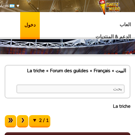
Arab
العاب
دخول
الدعم & المنتديات
البيت
Français
Forum des guildes
La triche
La triche
1 / 2