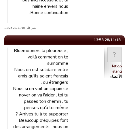
bashing incessant et ta
haine envers nous.
Bonne continuation.
نشر على 28/11/18 13:26.
28/11/18 13:58
Bluemooners la pleureuse ,
voilà comment on te
surnomme
let op
Nous on est solidaire entre
slang
amis qu'ils soient francais
الأعضاء
ou étrangers .
Nous si on voit un copain se
noyer on va l'aider , toi tu
passes ton chemin , tu
penses qu'à toi même.
Arrives tu à te supporter ?
Beaucoup d'équipes font
des arrangements , nous on