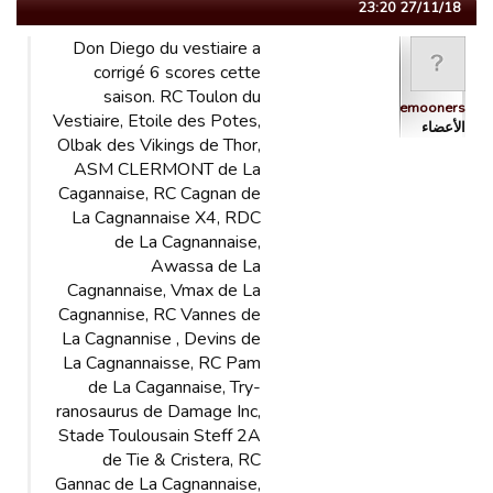
27/11/18 23:20
Don Diego du vestiaire a
corrigé 6 scores cette
saison. RC Toulon du
Bluemooners
Vestiaire, Etoile des Potes,
الأعضاء
Olbak des Vikings de Thor,
ASM CLERMONT de La
Cagannaise, RC Cagnan de
La Cagnannaise X4, RDC
de La Cagnannaise,
Awassa de La
Cagnannaise, Vmax de La
Cagnannise, RC Vannes de
La Cagnannise , Devins de
La Cagnannaisse, RC Pam
de La Cagannaise, Try-
ranosaurus de Damage Inc,
Stade Toulousain Steff 2A
de Tie & Cristera, RC
Gannac de La Cagnannaise,