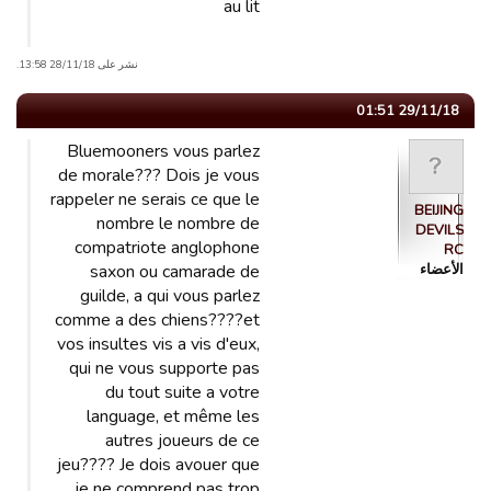
au lit
نشر على 28/11/18 13:58.
29/11/18 01:51
Bluemooners vous parlez
de morale??? Dois je vous
rappeler ne serais ce que le
BEIJING
nombre le nombre de
DEVILS
compatriote anglophone
RC
الأعضاء
saxon ou camarade de
guilde, a qui vous parlez
comme a des chiens????et
vos insultes vis a vis d'eux,
qui ne vous supporte pas
du tout suite a votre
language, et même les
autres joueurs de ce
jeu???? Je dois avouer que
je ne comprend pas trop