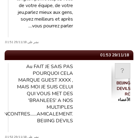
de votre équipe, de votre
jeu,parlez mieux aux gens,
soyez meilleurs et après
vous pourrez parler....
نشر على 29/11/18 01:51.
29/11/18 01:53
Au FAIT JE SAIS PAS
POURQUOI CELA
MARQUE GUEST XXXX ,
BEIJING
MAIS MOI JE SUIS CELUI
DEVILS
QUI VOUS MET DES
RC
الأعضاء
'BRANLEES' A NOS
MULTIPLES
ENCONTRES.......AMICALEMENT.
BEIJING DEVILS
نشر على 29/11/18 01:53.