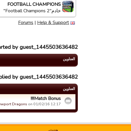
FOOTBALL CHAMPIONS
خادم"Football Champions 2"
Forums
|
Help & Support
tarted by guest_1445503636482
العناوین
replied by guest_1445503636482
العناوین
Match Bonus!!!!
ewport Dragons
on 01/02/16 12:17.