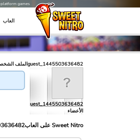
s-platform games
العاب
guest_1445503636482الملف الشخصى
guest_1445503636482
الأعضاء
Sweet Nitro علی العابguest_1445503636482 إلتقى ب