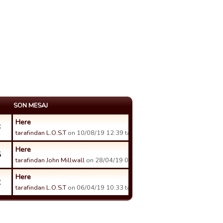
SON MESAJ
Here
6
tarafindan L.O.S.T
on 10/08/19 12:39 tarihinde.
Here
5
tarafindan John Millwall
on 28/04/19 04:11 tarihinde.
Here
2
tarafindan L.O.S.T
on 06/04/19 10:33 tarihinde.