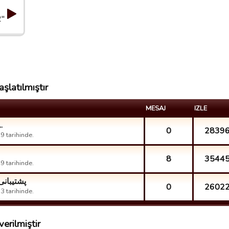
2"
şlatılmıştır
MESAJ
IZLE
.
0
2839
 tarihinde.
8
3544
 tarihinde.
پشتیبانی
0
2602
 tarihinde.
erilmiştir