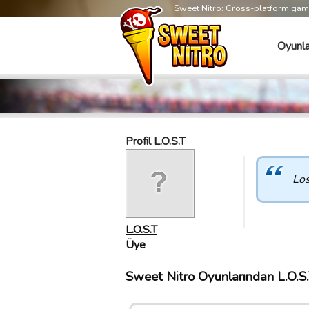
Sweet Nitro: Cross-platform ga
Oyunla
Profil L.O.S.T
Los
L.O.S.T
Üye
Sweet Nitro Oyunlarından L.O.S.T