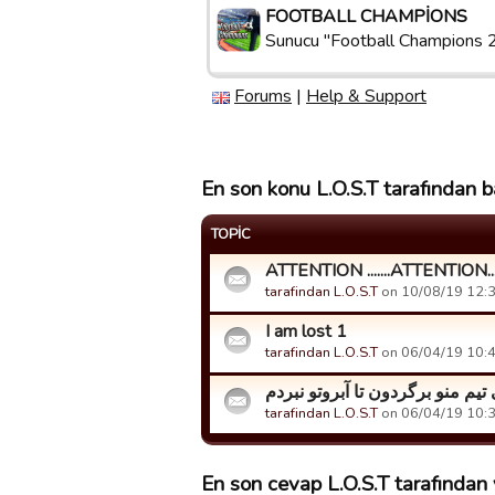
FOOTBALL CHAMPIONS
Sunucu "Football Champions 
Forums
|
Help & Support
En son konu L.O.S.T tarafından ba
TOPIC
ATTENTION .......ATTENTION...
tarafindan L.O.S.T
on 10/08/19 12:39
I am lost 1
tarafindan L.O.S.T
on 06/04/19 10:49
 تیم منو برگردون تا آبروتو نبردم
tarafindan L.O.S.T
on 06/04/19 10:33
En son cevap L.O.S.T tarafından v