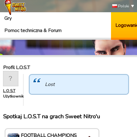
Polski
Gry
Logowani
Pomoc techniczna & Forum
Profil L.O.S.T
Lost
L.O.S.T
Użytkownik
Spotkaj L.O.S.T na grach Sweet Nitro'u
FOOTBALL CHAMPIONS