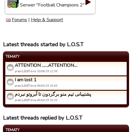
Serwer "Football Champions 2"
Forums
|
Help & Support
Latest threads started by L.O.S.T
TEMATY
ATTENTION .......ATTENTION....
przez
L.O.S.T
dnia 10/08/19 12:39.
I am lost 1
przez
L.O.S.T
dnia 06/04/19 10:49.
پشتیبانی تیم منو برگردون تا آبروتو نبردم
przez
L.O.S.T
dnia 06/04/19 10:33.
Latest threads replied by L.O.S.T
TEMATY