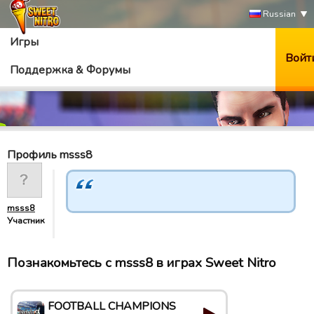
Russian
Игры
Войт
Поддержка & Форумы
Профиль msss8
msss8
Участник
Познакомьтесь с msss8 в играх Sweet Nitro
FOOTBALL CHAMPIONS