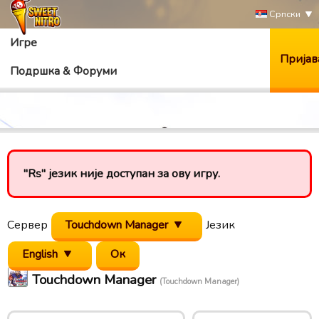
Српски
Игре
Пријав
Подршка & Форуми
"Rs" језик није доступан за ову игру.
Сервер
Touchdown Manager
Језик
English
Touchdown Manager
(Touchdown Manager)