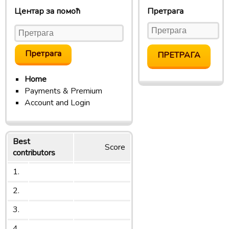
Центар за помоћ
Претрага
Home
Payments & Premium
Account and Login
Best
Score
contributors
1.
2.
3.
4.