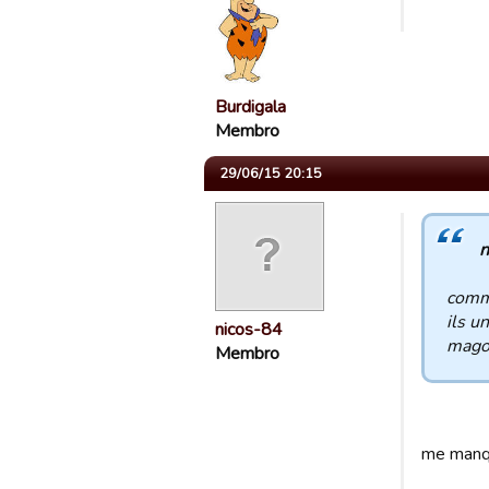
Burdigala
Membro
29/06/15 20:15
n
comme
ils u
nicos-84
magou
Membro
me manq