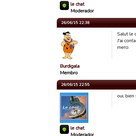
le chat
Moderador
26/06/15 22:38
Salut le 
J'ai cont
merci
Burdigala
Membro
26/06/15 22:55
oui, bien 
le chat
Moderador