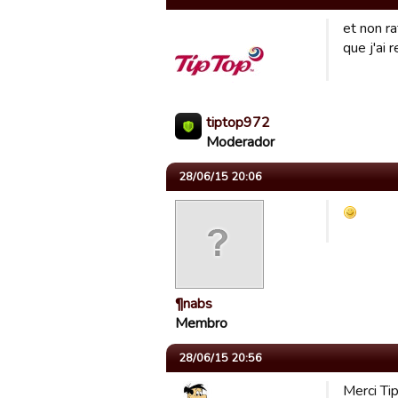
et non r
que j'ai 
tiptop972
Moderador
28/06/15 20:06
¶nabs
Membro
28/06/15 20:56
Merci Ti