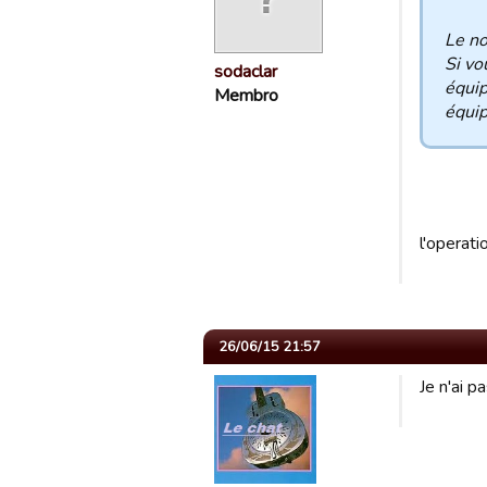
Le no
Si vo
sodaclar
équip
Membro
équip
l'operati
26/06/15 21:57
Je n'ai 