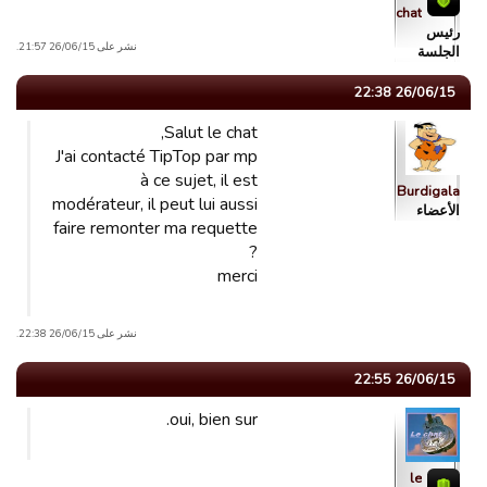
chat
رئیس
نشر على 26/06/15 21:57.
الجلسة
26/06/15 22:38
Salut le chat,
J'ai contacté TipTop par mp
à ce sujet, il est
Burdigala
modérateur, il peut lui aussi
الأعضاء
faire remonter ma requette
?
merci
نشر على 26/06/15 22:38.
26/06/15 22:55
oui, bien sur.
le