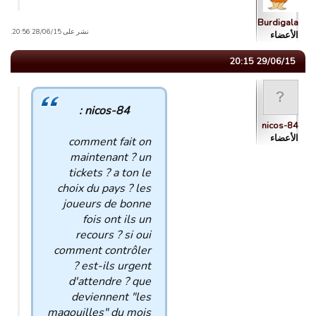
Burdigala
نشر على 28/06/15 20:56.
الأعضاء
29/06/15 20:15
nicos-84 :
nicos-84
الأعضاء
comment fait on
maintenant ? un
tickets ? a ton le
choix du pays ? les
joueurs de bonne
fois ont ils un
recours ? si oui
comment contrôler
? est-ils urgent
d'attendre ? que
deviennent "les
magouilles" du mois