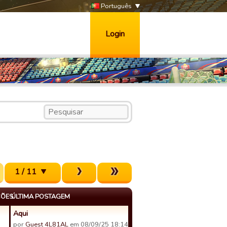
Português
Login
1 / 11
ÇÕES
ÚLTIMA POSTAGEM
Aqui
por
Guest 4L81AL
em 08/09/25 18:14