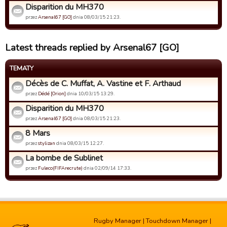
Disparition du MH370
przez
Arsenal67 [GO]
dnia 08/03/15 21:23.
Latest threads replied by Arsenal67 [GO]
TEMATY
Décès de C. Muffat, A. Vastine et F. Arthaud
przez
Dédé [Orion]
dnia 10/03/15 13:29.
Disparition du MH370
przez
Arsenal67 [GO]
dnia 08/03/15 21:23.
8 Mars
przez
stylizan
dnia 08/03/15 12:27.
La bombe de Sublinet
przez
Fuleco(FIFArecrute)
dnia 02/09/14 17:33.
Rugby Manager
|
Touchdown Manager
|