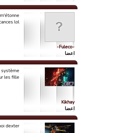
 m'étonne
cances lol
-Fuleco-
اعضا
le système
es fille...
Kikhay
اعضا
oi dexter