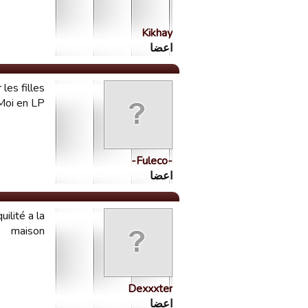
Kikhay
اعضا
les filles
 Moi en LP
-Fuleco-
اعضا
ilité a la
maison
Dexxxter
اعضا