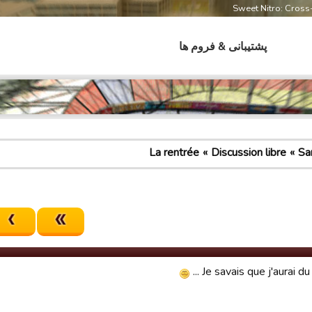
Sweet Nitro: Cros
پشتیبانی & فروم ها
La rentrée
Discussion libre
Sa
Je savais que j'aurai du al