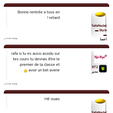
Bonne rentrée a tous en
retard !
RafaNadal
Style ▬
▬
. نوشته شده در
اعضا
rafa si tu es aussi assidu sur
tes cours tu devrais être le
premier de la classe et
tiptop972
avoir un bel avenir
مدیر
. نوشته شده در
Hé ouais
RafaNadal