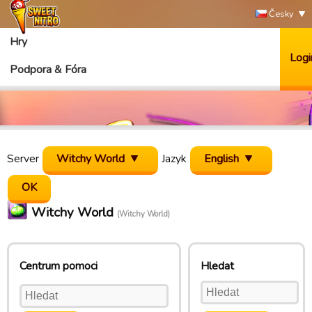
Česky
Hry
Logi
Podpora & Fóra
Server
Witchy World
Jazyk
English
Witchy World
(Witchy World)
Centrum pomoci
Hledat