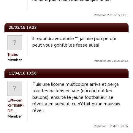
Posted on 23/03/15 13:21.
25/03/15 19:23
il repondi avec ironie "" jai une pompe qui
peut vous gonflè les fesse aussi
¶nabs
Member
Posted on 25/03/15 19:23.
13/04/16 10:56
Puis une licorne multicolore arriva et perça
tout les ballons en vue (oui oui tout les
ballons), ensuite le jeune footballeur se
luffy-om
réveilla en sursaut, ce n'était qu'un mauvais
XI-TIGER-
rêve...
DE…
Member
Posted on 13/04/16 10:56.