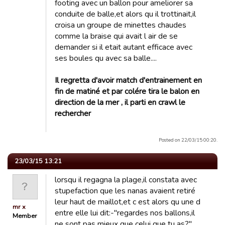
footing avec un ballon pour ameliorer sa
conduite de balle,et alors qu il trottinait,il
croisa un groupe de minettes chaudes
comme la braise qui avait l air de se
demander si il etait autant efficace avec
ses boules qu avec sa balle....
Il regretta d'avoir match d'entrainement en
fin de matiné et par colére tira le balon en
direction de la mer , il parti en crawl le
rechercher
Posted on 22/03/15 00:20.
23/03/15 13:21
lorsqu il regagna la plage,il constata avec
stupefaction que les nanas avaient retiré
leur haut de maillot,et c est alors qu une d
mr x
entre elle lui dit:-"regardes nos ballons,il
Member
ne sont pas mieux que celui que tu as?"