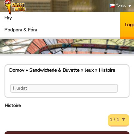
Česky
Hry
Logi
Podpora & Fóra
Domov
Sandwicherie & Buvette
Jeux
Histoire
Histoire
1 / 1