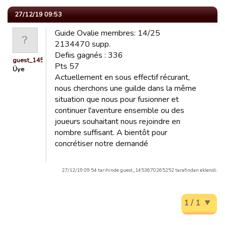
27/12/19 09:53
Guide Ovalie membres: 14/25
2134470 supp.
Defiis gagnés : 336
guest_1453670265252
Pts 57
Üye
Actuellement en sous effectif récurant,
nous cherchons une guilde dans la même
situation que nous pour fusionner et
continuer l'aventure ensemble ou des
joueurs souhaitant nous rejoindre en
nombre suffisant. A bientôt pour
concrétiser notre demandé
27/12/19 09:54 tarihinde guest_1453670265252 tarafindan eklendi.
1 / 1