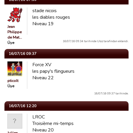
stade nicois
les diables rouges
Niveau 19
Jean
Philippe
de Mat…
16/07/16 09:34 tarihinde Uloz tarafindan eklendi.
Üye
16/07/16 09:37
Force XV
les papy's flingueurs
Niveau 22
pticolt
Üye
16/07/16 09:37 tarihinde.
16/07/16 12:20
LROC
Troisième mi-temps
Niveau 20