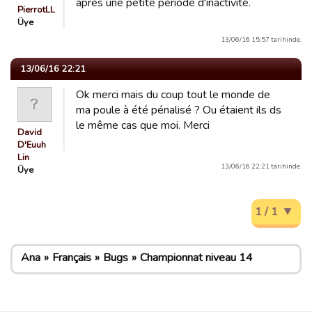
après une petite période d'inactivité.
PierrotLL
Üye
13/06/16 15:57 tarihinde.
13/06/16 22:21
Ok merci mais du coup tout le monde de
ma poule à été pénalisé ? Ou étaient ils ds
le même cas que moi. Merci
David
D'Euuh
Lin
13/06/16 22:21 tarihinde.
Üye
1 / 1
Ana
Français
Bugs
Championnat niveau 14