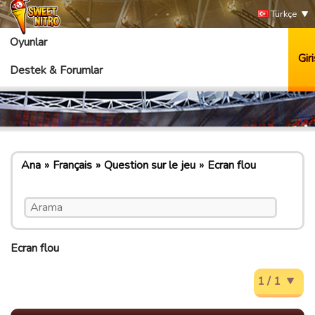
Türkçe
Oyunlar
Giri
Destek & Forumlar
Ana
Français
Question sur le jeu
Ecran flou
Ecran flou
1 / 1