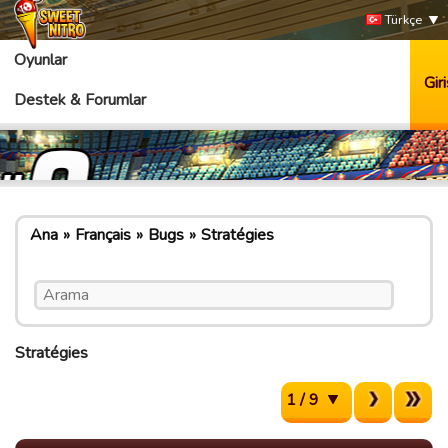
Türkçe
Oyunlar
Giri
Destek & Forumlar
Ana
Français
Bugs
Stratégies
Stratégies
1 / 9