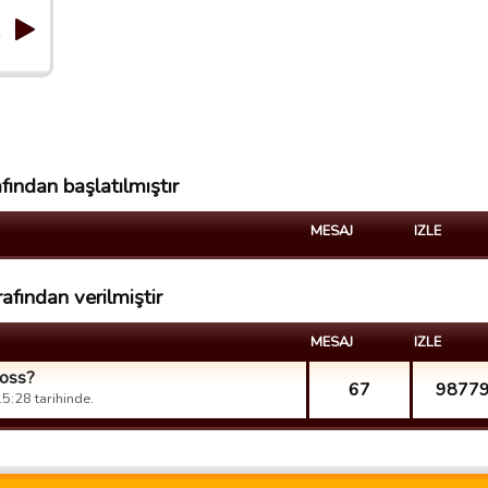
"
ından başlatılmıştır
MESAJ
IZLE
fından verilmiştir
MESAJ
IZLE
loss?
67
9877
:28 tarihinde.