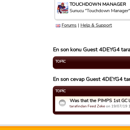
TOUCHDOWN MANAGER
Sunucu "Touchdown Manager
Forums
|
Help & Support
En son konu Guest 4DEYG4 taraf
TOPIC
En son cevap Guest 4DEYG4 tara
TOPIC
Was that the PIMPS 1st GC 
tarafindan Feed Zeke
on 19/07/19 15