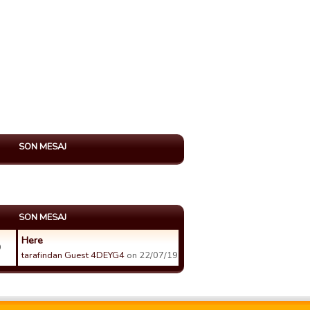
SON MESAJ
SON MESAJ
Here
9
tarafindan Guest 4DEYG4
on 22/07/19 06:31 tarihinde.