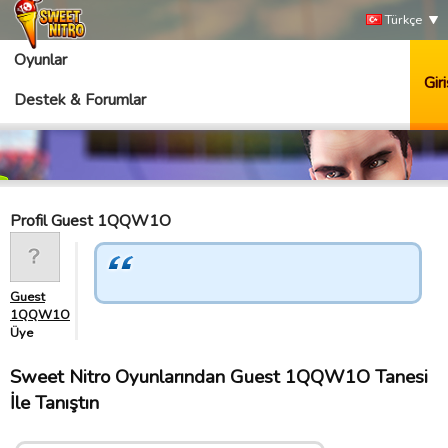
Türkçe
Oyunlar
Giri
Destek & Forumlar
Profil Guest 1QQW1O
Guest
1QQW1O
Üye
Sweet Nitro Oyunlarından Guest 1QQW1O Tanesi
İle Tanıştın