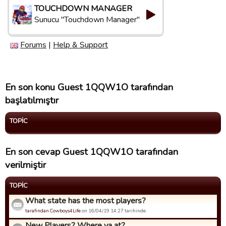
TOUCHDOWN MANAGER
Sunucu "Touchdown Manager"
Forums
|
Help & Support
En son konu Guest 1QQW1O tarafından
başlatılmıştır
TOPIC
En son cevap Guest 1QQW1O tarafından
verilmiştir
TOPIC
What state has the most players?
tarafindan Cowboys4Life
on 16/04/19 14:27 tarihinde.
New Players? Where ya at?