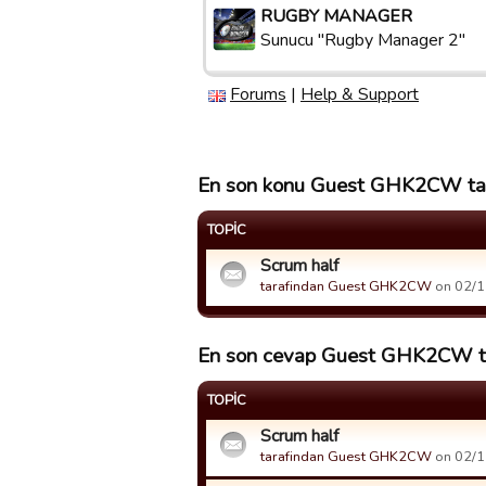
RUGBY MANAGER
Sunucu "Rugby Manager 2"
Forums
|
Help & Support
En son konu Guest GHK2CW tara
TOPIC
Scrum half
tarafindan Guest GHK2CW
on 02/12
En son cevap Guest GHK2CW tar
TOPIC
Scrum half
tarafindan Guest GHK2CW
on 02/12